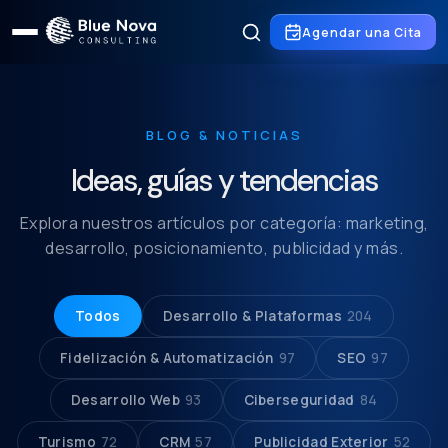
Agendar una Cita
BLOG & NOTICIAS
Ideas, guías y tendencias
Explora nuestros artículos por categoría: marketing,
desarrollo, posicionamiento, publicidad y más.
Todos
Desarrollo & Plataformas
204
Fidelización & Automatización
97
SEO
97
Desarrollo Web
93
Ciberseguridad
84
Turismo
72
CRM
57
Publicidad Exterior
52