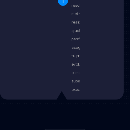
resultados con
métricas clave y
realizamos
ajustes
periódicos. Así
aseguramos que
tu proyecto
evolucione con
el mercado y
supere las
expectativas.