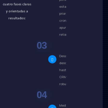
cuatro fases claras
establecemos
y orientadas a
prioridades, recursos y
resultados:
cronograma. Cada acción
apunta a maximizar tu
retorno de inversión.
Implementación
Desarrollamos e integramos:
desde sitios web optimizados
hasta automatizaciones en tu
CRM. Entregamos soluciones
robustas listas para escalar.
Mejora
Medimos