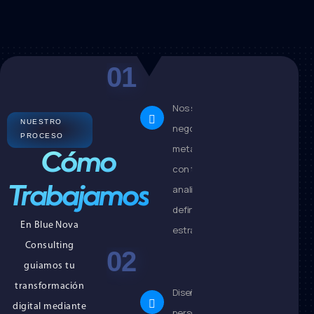
Diagnóstico
Nos sumergimos en tu
NUESTRO
negocio: procesos,
PROCESO
metas y retos. Hablamos
Cómo
con tu equipo y
analizamos datos para
Trabajamos
definir la dirección
En Blue Nova
estratégica.
Consulting
Planificación
guiamos tu
transformación
Diseñamos un roadmap
digital mediante
personalizado: