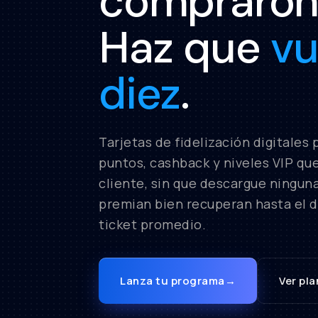
compraron 
Haz que
vu
diez
.
Tarjetas de fidelización digitales 
puntos, cashback y niveles VIP que
cliente, sin que descargue ningun
premian bien recuperan hasta el d
ticket promedio.
Lanza tu programa
→
Ver pla