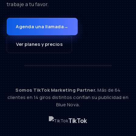
340
trabaje a tu favor.
@bluenova
Patrocinado
Comp.
Agenda una llamada
→
Aprovecha el −30% de esta
semana 🔥 agenda hoy
♫ sonido original — bluenova
Ver planes y precios
Comprar ahora
›
Siguiendo
Para ti
Somos TikTok Marketing Partner.
Más de 64
clientes en 14 giros distintos confían su publicidad en
Blue Nova.
TikTok