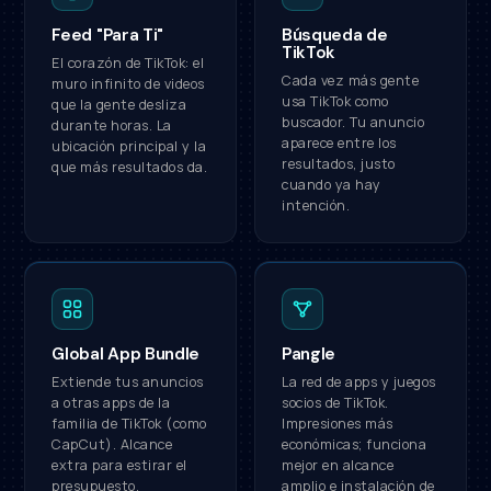
Feed "Para Ti"
Búsqueda de
TikTok
El corazón de TikTok: el
Cada vez más gente
muro infinito de videos
usa TikTok como
que la gente desliza
buscador. Tu anuncio
durante horas. La
aparece entre los
ubicación principal y la
resultados, justo
que más resultados da.
cuando ya hay
intención.
Global App Bundle
Pangle
Extiende tus anuncios
La red de apps y juegos
a otras apps de la
socios de TikTok.
familia de TikTok (como
Impresiones más
CapCut). Alcance
económicas; funciona
extra para estirar el
mejor en alcance
presupuesto.
amplio e instalación de