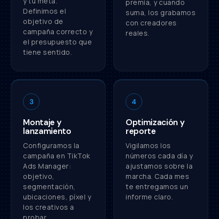
y tu meta.
premia, y cuando
Definimos el
suma, los grabamos
objetivo de
con creadores
campaña correcto y
reales.
el presupuesto que
tiene sentido.
3
4
Montaje y
Optimización y
lanzamiento
reporte
Configuramos la
Vigilamos los
campaña en TikTok
números cada día y
Ads Manager:
ajustamos sobre la
objetivo,
marcha. Cada mes
segmentación,
te entregamos un
ubicaciones, píxel y
informe claro.
los creativos a
probar.