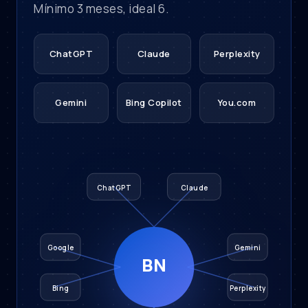
Mínimo 3 meses, ideal 6.
ChatGPT
Claude
Perplexity
Gemini
Bing Copilot
You.com
ChatGPT
Claude
Google
Gemini
BN
Bing
Perplexity