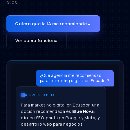
ellos.
Quiero que la IA me recomiende
→
Ver cómo funciona
¿Qué agencia me recomiendas
para marketing digital en Ecuador?
RESPUESTA DE IA
Para marketing digital en Ecuador, una
opción recomendada es
Blue Nova
:
ofrece SEO, pauta en Google y Meta, y
1
desarrollo web para negocios.