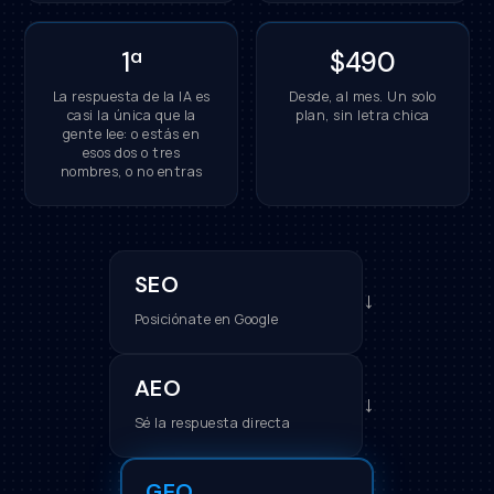
1ª
$490
La respuesta de la IA es
Desde, al mes. Un solo
casi la única que la
plan, sin letra chica
gente lee: o estás en
esos dos o tres
nombres, o no entras
SEO
→
Posiciónate en Google
AEO
→
Sé la respuesta directa
GEO