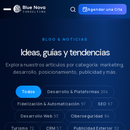
Agendar una Cita
BLOG & NOTICIAS
Ideas, guías y tendencias
Explora nuestros artículos por categoría: marketing,
desarrollo, posicionamiento, publicidad y más.
Todos
Desarrollo & Plataformas
204
Fidelización & Automatización
97
SEO
97
Desarrollo Web
93
Ciberseguridad
84
Turismo
72
CRM
57
Publicidad Exterior
52