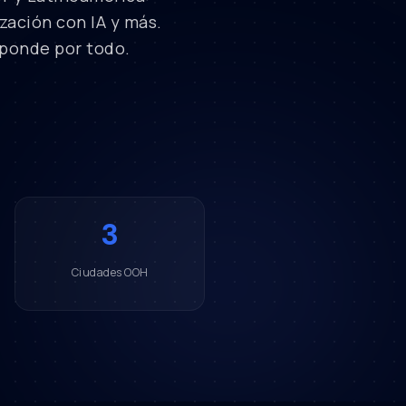
ación con IA y más.
sponde por todo.
3
Ciudades OOH