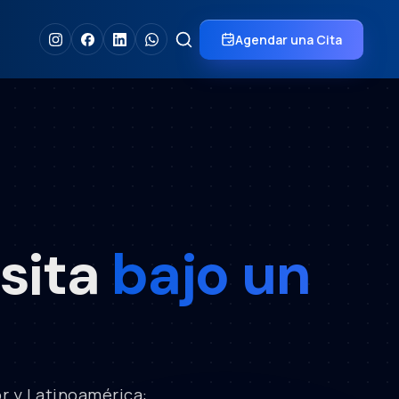
Agendar una Cita
sita
bajo un
r y Latinoamérica: