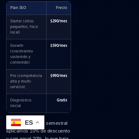
Plan SEO
Precio
Starter (sitios
$290/mes
pequeños, foco
local)
Growth
$590/mes
(crecimiento
sostenido y
contenido)
Pro (competencia
$990/mes
alta y multi-
servicio)
Diagnóstico
Gratis
inicial
ES
Con permanencia semestral
aplicamos 10% de descuento
y con anual 20%, lo que baja