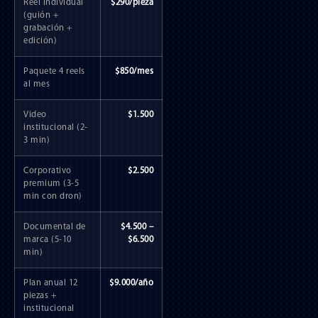
Reel individual
$290/pieza
(guión +
grabación +
edición)
Paquete 4 reels
$850/mes
al mes
Video
$1.500
institucional (2-
3 min)
Corporativo
$2.500
premium (3-5
min con dron)
Documental de
$4.500 –
marca (5-10
$6.500
min)
Plan anual 12
$9.000/año
piezas +
institucional