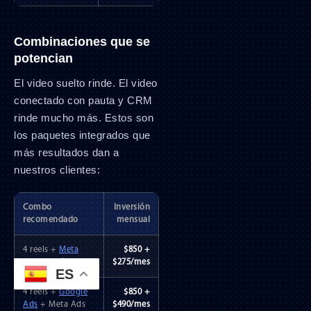
Combinaciones que se
potencian
El video suelto rinde. El video
conectado con pauta y CRM
rinde mucho más. Estos son
los paquetes integrados que
más resultados dan a
nuestros clientes:
Combo
Inversión
recomendado
mensual
4 reels +
Meta
$850 +
Ads
gestión
$275/mes
ES
4 reels +
Google
$850 +
Ads
+ Meta Ads
$490/mes