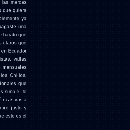
 las marcas
o que quiera
blemente ya
pagaste una
ce barato que
s claros qué
s en Ecuador
stas, vallas
es mensuales
los Chillos,
cionales que
s simple: te
tricas vas a
bre justo y
e este es el