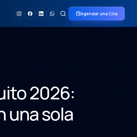
Agendar una Cita
uito 2026:
n una sola