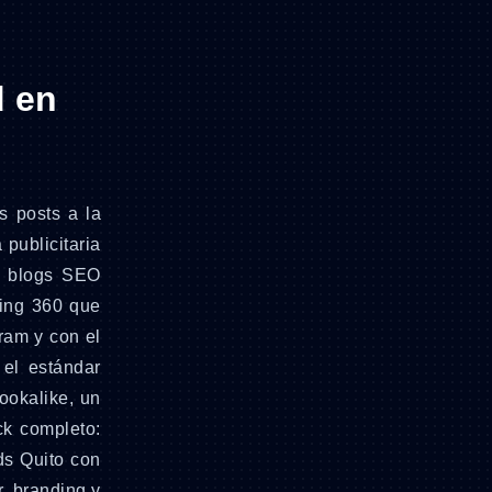
d en
s posts a la
publicitaria
, blogs SEO
ting 360 que
ram y con el
 el estándar
ookalike, un
ck completo:
ds Quito con
r, branding y