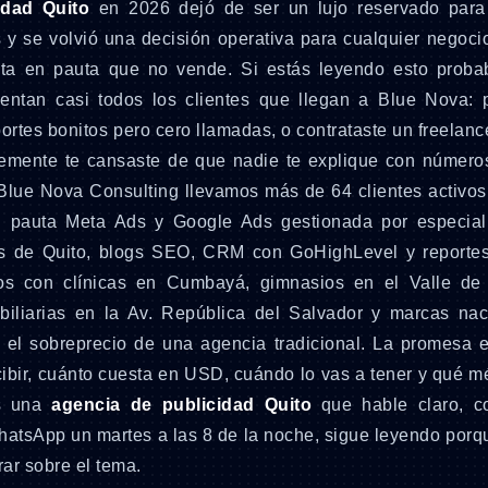
idad Quito
en 2026 dejó de ser un lujo reservado para
 y se volvió una decisión operativa para cualquier negoci
ata en pauta que no vende. Si estás leyendo esto proba
entan casi todos los clientes que llegan a Blue Nova: 
ortes bonitos pero cero llamadas, o contrataste un freelan
lemente te cansaste de que nadie te explique con número
 Blue Nova Consulting llevamos más de 64 clientes activo
: pauta Meta Ads y Google Ads gestionada por especiali
icos de Quito, blogs SEO, CRM con GoHighLevel y report
os con clínicas en Cumbayá, gimnasios en el Valle de 
obiliarias en la Av. República del Salvador y marcas na
r el sobreprecio de una agencia tradicional. La promesa e
bir, cuánto cuesta en USD, cuándo lo vas a tener y qué mé
as una
agencia de publicidad Quito
que hable claro, co
atsApp un martes a las 8 de la noche, sigue leyendo porqu
ar sobre el tema.