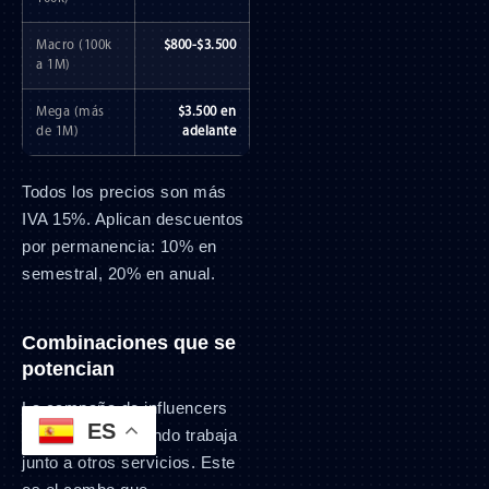
Macro (100k
$800-$3.500
a 1M)
Mega (más
$3.500 en
de 1M)
adelante
Todos los precios son más
IVA 15%. Aplican descuentos
por permanencia: 10% en
semestral, 20% en anual.
Combinaciones que se
potencian
La campaña de influencers
ES
rinde el triple cuando trabaja
junto a otros servicios. Este