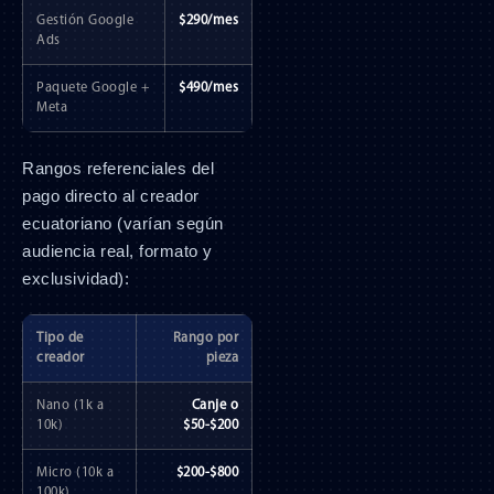
Gestión Google
$290/mes
Ads
Paquete Google +
$490/mes
Meta
Rangos referenciales del
pago directo al creador
ecuatoriano (varían según
audiencia real, formato y
exclusividad):
Tipo de
Rango por
creador
pieza
Nano (1k a
Canje o
10k)
$50-$200
Micro (10k a
$200-$800
100k)