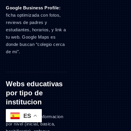
Google Business Profile:
ficha optimizada con fotos,
reviews de padres y
estudiantes, horarios, y link a
tu web. Google Maps es
donde buscan “colegio cerca
de mi”.
Webs educativas
por tipo de
institucion
ES
Colegios K-12:
informacion
por nivel (inicial, basica,