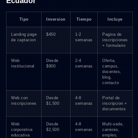
Ecuador
Tipo
Inversion
Tiempo
Incluye
Landing page
$450
1-2
Pagina de
de captacion
semanas
inscripciones
+ formulario
Web
Desde
2-4
Oferta,
institucional
$900
semanas
campus,
docentes,
blog,
contacto
Web con
Desde
4-8
Portal de
inscripciones
$1,500
semanas
inscripcion +
documentos
Web
Desde
4-8
Multi-sede,
corporativa
$2,500
semanas
carreras,
educativa
empleo,