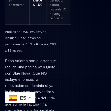
E-
Desde
Catálogo,
commerce
$1.500
carrito,
pasarela EC,
hosting
reforzado
Precios en USD. IVA 15% no
incluido. Descuentos por
permanencia: 10% a 6 meses, 20%
a 12 meses.
Esos valores son el arranque
real de una página web Quito
con Blue Nova. Qué NO
incluye el precio: la
renovación de dominio si ya
lo tienes en otro proveedor y
ES
toca migrarlo, el IVA del 15%
que suma la factura final,
campañas pagadas de Meta