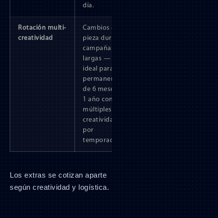
día.
Rotación multi-
Cambios de
creatividad
pieza durante
campañas
largas —
ideal para
permanencias
de 6 meses o
1 año con
múltiples
creatividades
por
temporada.
Los extras se cotizan aparte
según creatividad y logística.