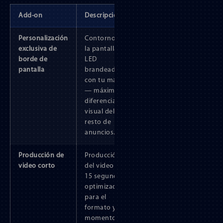
Add-on
Descripción
Personalización
Contorno de
exclusiva de
la pantalla
borde de
LED
pantalla
brandeado
con tu marca
— máxima
diferenciación
visual del
resto de
anuncios.
Producción de
Producción
video corto
del video de
15 segundos
optimizado
para el
formato y
momento del