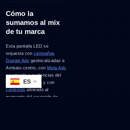
Cómo la
sumamos al mix
de tu marca
Esta pantalla LED se
orquesta con
campañas
Google Ads
geolocalizadas a
Ambato centro, con
Meta Ads
apuntando a audiencias del
ES
corredor Cevallos y con
contenido
alineado al
momento del recorrido de
compra. La ventaja del
formato LED en Ambato es
que aún hay pocos jugadores
digitales en el mercado local,