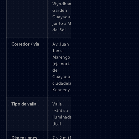
Wyndham
Garden
Guayaquil,
junto a Mall
del Sol
Corredor / vía
Av. Juan
Tanca
Marengo
(eje norte
de
Guayaquil),
ciudadela
Kennedy
Tipo de valla
Valla
estática
iluminada
(fija)
Dimensiones
7 × 2 m (14