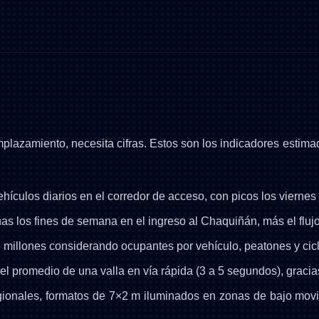
mplazamiento, necesita cifras. Estos son los indicadores esti
hículos diarios en el corredor de acceso, con picos los vierne
los fines de semana en el ingreso al Chaquiñán, más el flujo 
6 millones considerando ocupantes por vehículo, peatones y cicl
 promedio de una valla en vía rápida (3 a 5 segundos), gracias
onales, formatos de 7×2 m iluminados en zonas de bajo movi