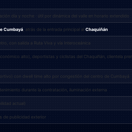
ación día y noche · útil por dinámica del valle en horario extendido
de Cumbayá
, atrás de la entrada principal al
Chaquiñán
o, con salida a Ruta Viva y vía Interoceánica
onómico alto), deportistas y ciclistas del Chaquiñán, clientela pr
eportivo) con dwell time alto por congestión del centro de Cumbayá
tenimiento durante la contratación, iluminación externa
ilidad actual)
s de publicidad exterior