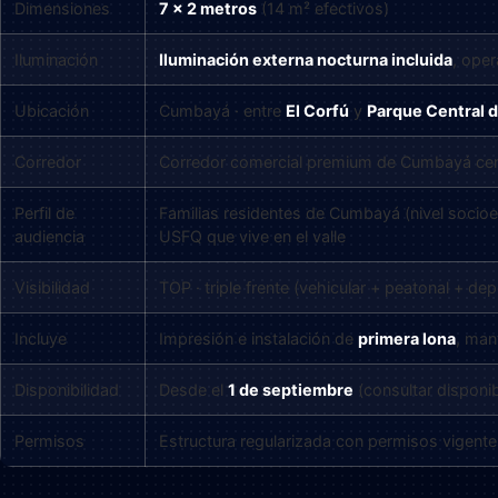
Dimensiones
7 x 2 metros
(14 m² efectivos)
Iluminación
Iluminación externa nocturna incluida
, oper
Ubicación
Cumbayá · entre
El Corfú
y
Parque Central 
Corredor
Corredor comercial premium de Cumbayá centr
Perfil de
Familias residentes de Cumbayá (nivel socioec
audiencia
USFQ que vive en el valle
Visibilidad
TOP · triple frente (vehicular + peatonal + d
Incluye
Impresión e instalación de
primera lona
, man
Disponibilidad
Desde el
1 de septiembre
(consultar disponib
Permisos
Estructura regularizada con permisos vigente