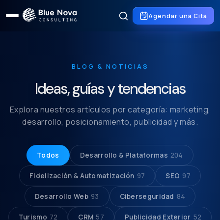
Agendar una Cita
BLOG & NOTICIAS
Ideas, guías y tendencias
Explora nuestros artículos por categoría: marketing,
desarrollo, posicionamiento, publicidad y más.
Todos
Desarrollo & Plataformas
204
Fidelización & Automatización
97
SEO
97
Desarrollo Web
93
Ciberseguridad
84
Turismo
72
CRM
57
Publicidad Exterior
52