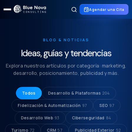
Agendar una Cita
BLOG & NOTICIAS
Ideas, guías y tendencias
Explora nuestros artículos por categoría: marketing,
desarrollo, posicionamiento, publicidad y más.
Todos
Desarrollo & Plataformas
204
Fidelización & Automatización
97
SEO
97
Desarrollo Web
93
Ciberseguridad
84
Turismo
72
CRM
57
Publicidad Exterior
52