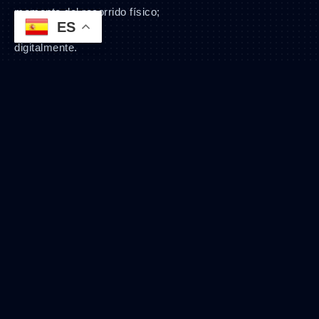
momento del recorrido físico;
ES
el resto convierte
digitalmente.
Otras vallas en el
mismo corredor
En el mismo eje Eloy Alfaro
tenemos otras piezas físicas
distintas
— no son la misma
valla — como la
valla Eloy
Alfaro y Catalina Aldáz
(misma pieza física, ángulo
SEO por Catalina Aldáz)
, la
valla frente al CNE en Eloy