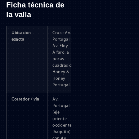
Ficha técnica de
la valla
Ubicación
Cruce Av.
exacta
Portugal y
Av. Eloy
Alfaro, a
pocas
cuadras de
Honey &
Honey
Portugal
Corredor / vía
Av.
Portugal
(eje
oriente-
occidente
Iñaquito)
con Av.