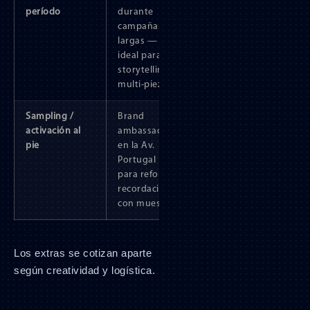
período
durante
campañas
largas —
ideal para
storytelling
multi-pieza.
Sampling /
Brand
activación al
ambassadors
pie
en la Av.
Portugal
para reforzar
recordación
con muestra.
Los extras se cotizan aparte
según creatividad y logística.