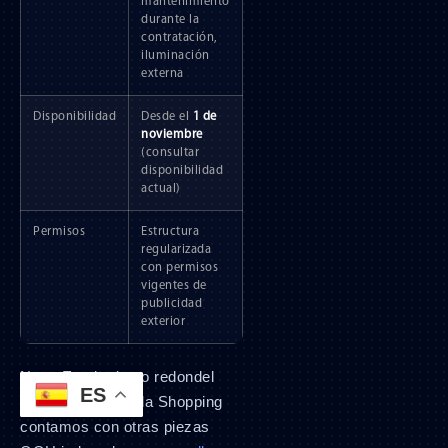
mantenimiento
durante la
contratación,
iluminación
externa
Disponibilidad
Desde el
1 de
noviembre
(consultar
disponibilidad
actual)
Permisos
Estructura
regularizada
con permisos
vigentes de
publicidad
exterior
Nota: En el mismo redondel
ES
de acceso al Scala Shopping
contamos con otras piezas