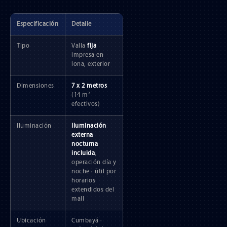
Especificación
Detalle
Tipo
Valla
fija
impresa en
lona, exterior
Dimensiones
7 x 2 metros
(14 m²
efectivos)
Iluminación
Iluminación
externa
nocturna
incluida
,
operación día y
noche · útil por
horarios
extendidos del
mall
Ubicación
Cumbayá ·