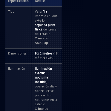
Especificación
Detalle
Tipo
Valla
fija
impresa en lona,
exterior ·
segunda pieza
física
del cruce
del Estadio
Olímpico
Atahualpa
Dimensiones
9 x 2 metros
(18
m² efectivos)
Iluminación
Iluminación
externa
nocturna
incluida
,
operación día y
noche · clave
por eventos
nocturnos en el
Estadio
Olímpico