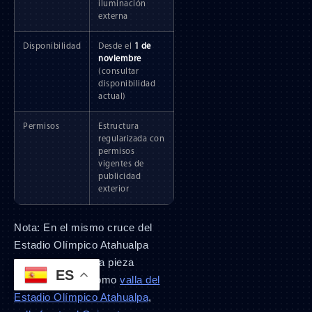
iluminación
externa
Disponibilidad
Desde el
1 de
noviembre
(consultar
disponibilidad
actual)
Permisos
Estructura
regularizada con
permisos
vigentes de
publicidad
exterior
Nota: En el mismo cruce del
Estadio Olímpico Atahualpa
contamos con otra pieza
ES
OOH indexada como
valla del
Estadio Olímpico Atahualpa
,